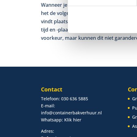
Wanneer je zand of tuinaarde op werkdag
het de volgende werkdag tussen 07.00 uur
vindt plaats tussen 07.00 uur en 12.00 uur
tijd en -plaats aangeven. Wij proberen da
voorkeur, maar kunnen dit niet garander
Contact
Con
Telefoon:
030 636 5885
Gr
E-mail:
Pu
info@containerbakverhuur.nl
Gr
Whatsapp:
Klik hier
As
Adres: