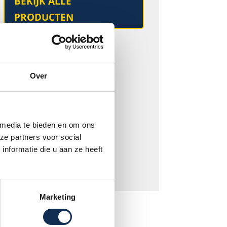
BEKIJK ALLE
PRODUCTEN
Kies een categorie
Grondcontainer
Over
Groencontainer
Asfaltcontainer
Puincontainer
 media te bieden en om ons
Zand los gestort
ze partners voor social
nformatie die u aan ze heeft
Tuinaarde los gestort
Marketing