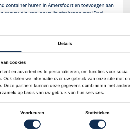
nd container huren in Amersfoort en toevoegen aan
g eenvoudig, snel en veilig afrekenen met iDeal.
oor 14.00 uur hebt besteld en betaald, dan kan
 16.00 uur al geleverd worden in Amersfoort. De
 uur en 12.00 uur. Geef bij je bestelling de
Details
. Wij proberen dan zo veel mogelijk rekening te
 dit niet garanderen.
estort Amersfoort
 van cookies
ent en advertenties te personaliseren, om functies voor social
afvoeren van zand, grond, puin, groenafval,
. Ook delen we informatie over uw gebruik van onze site met on
bakverhuur.nl ook terecht voor
tuinaarde
en
zand
e. Deze partners kunnen deze gegevens combineren met andere i
t. Via onze
webshop
zijn een aantal hoeveelheden
erzameld op basis van uw gebruik van hun services.
aat je gewenste hoeveelheid er niet tussen? Neem
0-6365885 om je bestelling door te geven. Het zand
Voorkeuren
Statistieken
erd in een straal van 50 km rondom Utrecht, dus