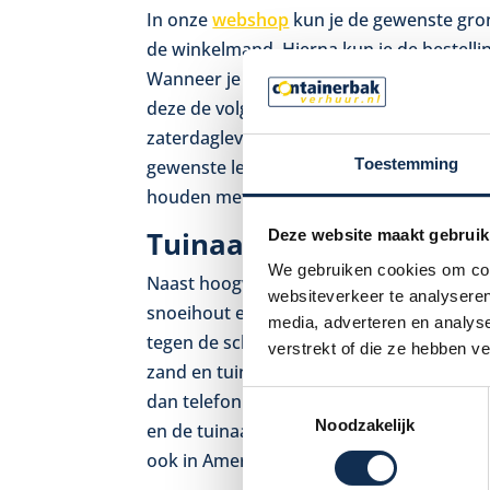
In onze
webshop
kun je de gewenste gro
de winkelmand. Hierna kun je de bestellin
Wanneer je een container op werkdagen v
deze de volgende dag tussen 07.00 uur en
zaterdaglevering vindt plaats tussen 07.00
Toestemming
gewenste leverdatum, -tijd en -plaats aan
houden met je voorkeur, maar wij kunnen
Tuinaarde en zand los g
Deze website maakt gebruik
We gebruiken cookies om cont
Naast hoogwaardige containers voor het 
websiteverkeer te analyseren
snoeihout en asfalt, kun je bij Container
media, adverteren en analys
tegen de scherpste tarieven in Amersfoor
verstrekt of die ze hebben v
zand en tuinaarde direct te bestellen. St
dan telefonisch
contact
met ons op via 03
Toestemmingsselectie
Noodzakelijk
en de tuinaarde worden los gestort gelev
ook in Amersfoort.