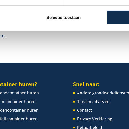
en voor 14.00 uur besteld en betaald, dan wordt
 en 16.00 uur al geleverd. De zaterdaglevering
Selectie toestaan
. Bij je bestelling kun je de gewenste leverdatum, -
n zo veel mogelijk rekening te houden met je
en.
tainer huren?
Snel naar:
ondcontainer huren
Andere grondwerkdienste
incontainer huren
Tips en adviezen
oencontainer huren
Contact
faltcontainer huren
Privacy Verklaring
Retourbeleid