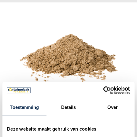
Hoe werkt het huren
Toestemming
Details
Over
van een zand
container?
Deze website maakt gebruik van cookies