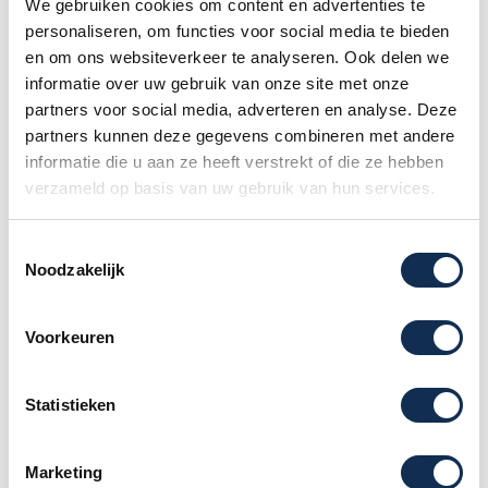
We gebruiken cookies om content en advertenties te
Een wit zand container huren kan gemakkelijk
personaliseren, om functies voor social media te bieden
en snel. Het begint met het kiezen van de juiste
en om ons websiteverkeer te analyseren. Ook delen we
containermaat voor jouw klus. Of je nu een
informatie over uw gebruik van onze site met onze
kleine hoeveelheid zand moet afvoeren of juist
partners voor social media, adverteren en analyse. Deze
partners kunnen deze gegevens combineren met andere
een grote klus hebt, wij bieden verschillende
informatie die u aan ze heeft verstrekt of die ze hebben
formaten containers aan. Bestel jouw
verzameld op basis van uw gebruik van hun services.
container online en geef de gewenste
leverdatum door. Zodra de container is
Toestemmingsselectie
geleverd, kun je direct aan de slag. Zodra je
Noodzakelijk
klaar bent, geef je aan wanneer de container
opgehaald kan worden. Wij zorgen ervoor dat
Voorkeuren
alles snel en effectief wordt verwerkt.
Waarom wit zand
Statistieken
afvoeren met een
Marketing
container?