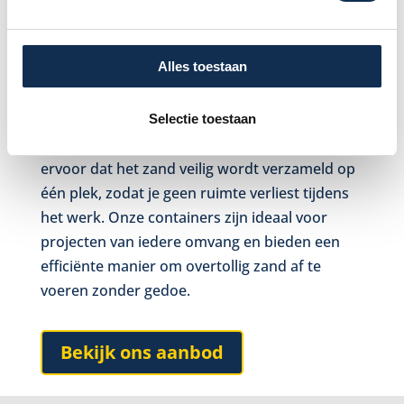
Er zijn verschillende redenen waarom het
Alles toestaan
huren van een container voor het afvoeren van
wit zand handig kan zijn. Het voorkomt dat je
met losse zakken of aanhangers naar de stort
Selectie toestaan
moet rijden. Bovendien zorgt een container
ervoor dat het zand veilig wordt verzameld op
één plek, zodat je geen ruimte verliest tijdens
het werk. Onze containers zijn ideaal voor
projecten van iedere omvang en bieden een
efficiënte manier om overtollig zand af te
voeren zonder gedoe.
Bekijk ons aanbod